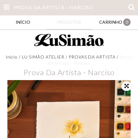
PROVA DA ARTISTA - NARCISO
INÍCIO
PRODUTOS
CARRINHO
0
Início
/
LU SIMÃO ATELIER
/
PROVAS DA ARTISTA
/
Prova
da Artista - Narciso
Prova Da Artista - Narciso