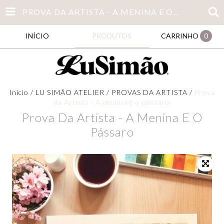
PROVA DA ARTISTA - A MENINA E O PÁSSARO
INÍCIO
PRODUTOS
CARRINHO
0
Início
/
LU SIMÃO ATELIER
/
PROVAS DA ARTISTA
/
Prova
da Artista - A menina e o pássaro
Prova Da Artista - A Menina E O
Pássaro