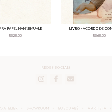
PARA PAPEL HAHNEMÜHLE
LIVRO - ACORDO DE CO
R$28,00
R$68,00
REDES SOCIAIS
O ATELIER
SHOWROOM
EU SOU ABÊ
A ARTISTA