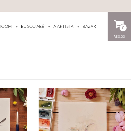
ROOM
EU SOU ABÊ
A ARTISTA
BAZAR
0
R$0,00