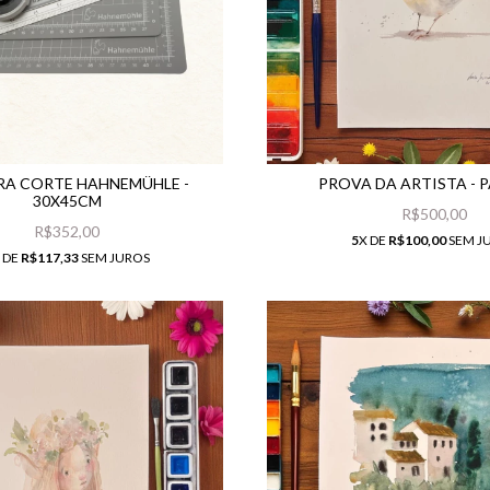
RA CORTE HAHNEMÜHLE -
PROVA DA ARTISTA - 
30X45CM
R$500,00
R$352,00
5
X DE
R$100,00
SEM J
 DE
R$117,33
SEM JUROS