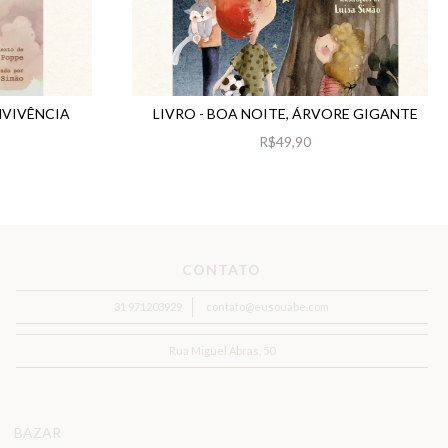
NVIVÊNCIA
LIVRO - BOA NOITE, ÁRVORE GIGANTE
R$49,90
CONTATO
31 971203929
contato@eusouabe.com
Rua Miguel Abras, 50
BAZAR