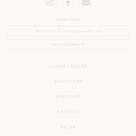
CONTATO
31 971203929
contato@eusouabe.com
Rua Miguel Abras, 50
LU SIMÃO ATELIER
SHOWROOM
EU SOU ABÊ
A ARTISTA
BAZAR