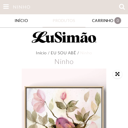
NINHO
INÍCIO
PRODUTOS
CARRINHO
0
Início
/
EU SOU ABÊ
/
Ninho
Ninho