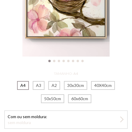
TAMANHO:
A4
A4
A3
A2
30x30cm
40X40cm
50x50cm
60x60cm
Com ou sem moldura:
sem moldura