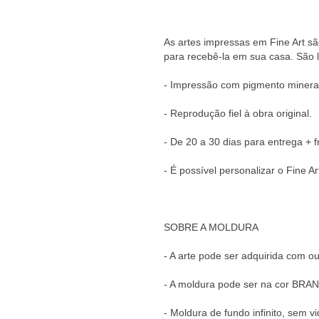
As artes impressas em Fine Art s
para recebê-la em sua casa. São li
- Impressão com pigmento minera
- Reprodução fiel à obra original.
- De 20 a 30 dias para entrega + f
- É possível personalizar o Fine A
SOBRE A MOLDURA
- A arte pode ser adquirida com 
- A moldura pode ser na cor BRA
- Moldura de fundo infinito, sem v