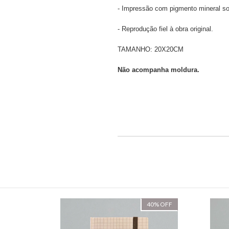
- Impressão com pigmento mineral so
- Reprodução fiel à obra original.
TAMANHO: 20X20CM
Não acompanha moldura.
40
%
OFF
40
%
OFF