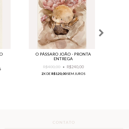
ÃO
O PÁSSARO JOÃO - PRONTA
DIÁR
ENTREGA
R$400,00
R$240,00
S
2
X DE
R$120,00
SEM JUROS
CONTATO