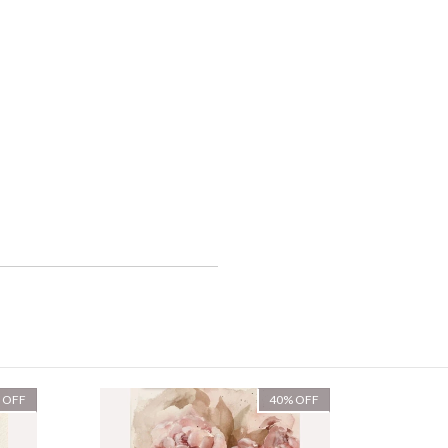
%
OFF
40
%
OFF