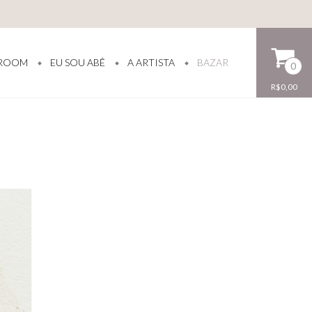
ROOM
EU SOU ABÊ
A ARTISTA
BAZAR
0
R$0,00