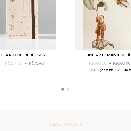
DIÁRIO DO BEBÊ - MINI
FINE ART - MANJERIC
R$119,00
R$71,40
R$800,00
R$560,00
5
X DE
R$112,00
SEM JURO
REDES SOCIAIS