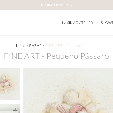
CADASTRE-SE
LOGIN
LU SIMÃO ATELIER
SHOW
Início
/
BAZAR
/
FINE ART - Pequeno Pássaro
FINE ART - Pequeno Pássaro