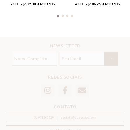
2
X DE
R$139,00
SEM JUROS
4
X DE
R$106,25
SEM JUROS
NEWSLETTER
REDES SOCIAIS
CONTATO
31 971203929
contato@eusouabe.com