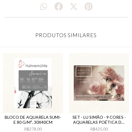
PRODUTOS SIMILARES
BLOCO DE AQUARELA SUMI-
SET - LU SIMÃO - 9 CORES -
E 80 G/M², 30X40CM
AQUARELAS POÉTICA DO
HABITAR
R$278,00
R$425,00